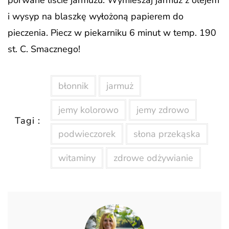
porwane liście jarmużu. Wymieszaj jarmuż z olejem
i wysyp na blaszkę wyłożoną papierem do
pieczenia. Piecz w piekarniku 6 minut w temp. 190
st. C. Smacznego!
błonnik
jarmuż
jemy kolorowo
jemy zdrowo
Tagi :
podwieczorek
słona przekąska
witaminy
zdrowe odżywianie