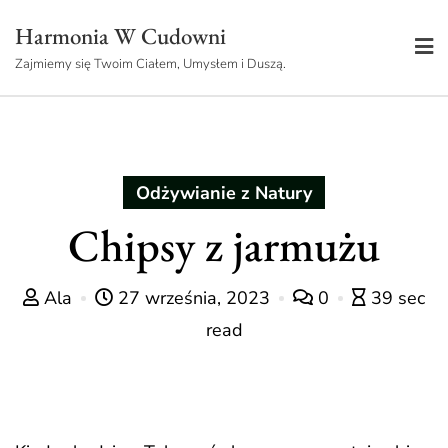
Skip
Harmonia W Cudowni
to
Zajmiemy się Twoim Ciałem, Umysłem i Duszą.
content
Odżywianie z Natury
Chipsy z jarmużu
Ala
27 września, 2023
0
39 sec
read