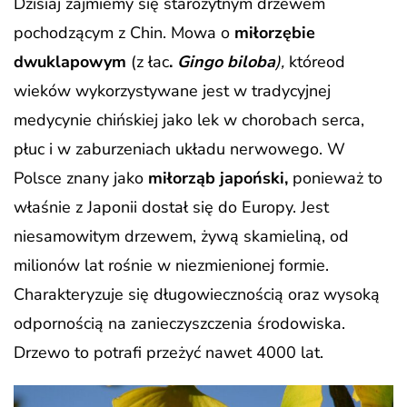
Dzisiaj zajmiemy się starożytnym drzewem
pochodzącym z Chin. Mowa o
miłorzębie
dwuklapowym
(z łac
.
Gingo biloba
),
któreod
wieków wykorzystywane jest w tradycyjnej
medycynie chińskiej jako lek w chorobach serca,
płuc i w zaburzeniach układu nerwowego. W
Polsce znany jako
miłorząb japoński,
ponieważ to
właśnie z Japonii dostał się do Europy. Jest
niesamowitym drzewem, żywą skamieliną, od
milionów lat rośnie w niezmienionej formie.
Charakteryzuje się długowiecznością oraz wysoką
odpornością na zanieczyszczenia środowiska.
Drzewo to potrafi przeżyć nawet 4000 lat.