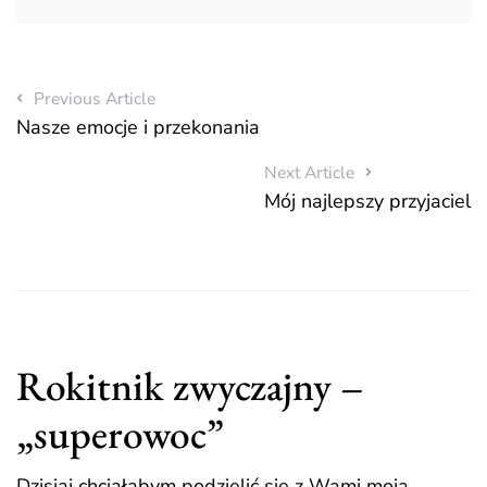
Previous Article
Nasze emocje i przekonania
Next Article
Mój najlepszy przyjaciel
Rokitnik zwyczajny –
„superowoc”
Dzisiaj chciałabym podzielić się z Wami moją