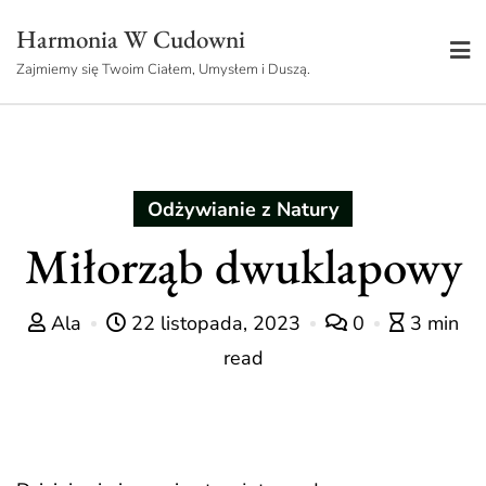
Skip
Harmonia W Cudowni
to
Zajmiemy się Twoim Ciałem, Umysłem i Duszą.
content
Odżywianie z Natury
Miłorząb dwuklapowy
Ala
22 listopada, 2023
0
3 min
read