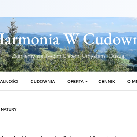
armonia W Cudow
Zajmiemy się Twoim Ciałem, Umysłem i Duszą.
ALNOŚCI
CUDOWNIA
OFERTA
CENNIK
O M
 NATURY