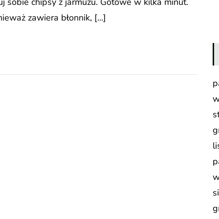
j sobie chipsy z jarmużu. Gotowe w kilka minut.
ieważ zawiera błonnik, […]
p
w
s
g
l
p
w
s
g