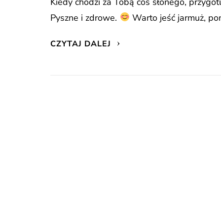
Kiedy chodzi za Tobą coś słonego, przygotu
Pyszne i zdrowe.
Warto jeść jarmuż, pon
CZYTAJ DALEJ