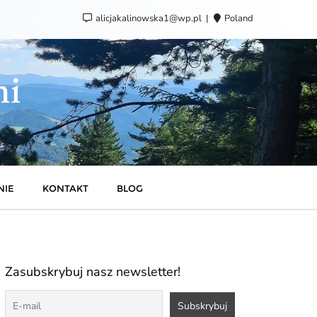
alicjakalinowska1@wp.pl
Poland
ni
NIE
KONTAKT
BLOG
Zasubskrybuj nasz newsletter!