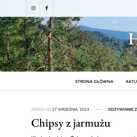
Skip
to
content
H
STRONA GŁÓWNA
AKTU
ADDED ON
27 WRZEŚNIA, 2023
ODŻYWIANIE Z
Chipsy z jarmużu