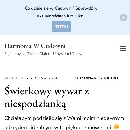
Co dzieje się w Cudowni? Sprawdź w
aktualnościach lub kliknij
TUTAJ
Skip
Harmonia W Cudowni
to
Zajmiemy się Twoim Ciałem, Umysłem i Duszą.
content
ADDED ON
22 STYCZNIA, 2024
ODŻYWIANIE Z NATURY
Świerkowy wywar z
niespodzianką
Chciałabym podzielić się z Wami moim niedawnym
odkryciem, idealnym w te piękne, zimowe dni.