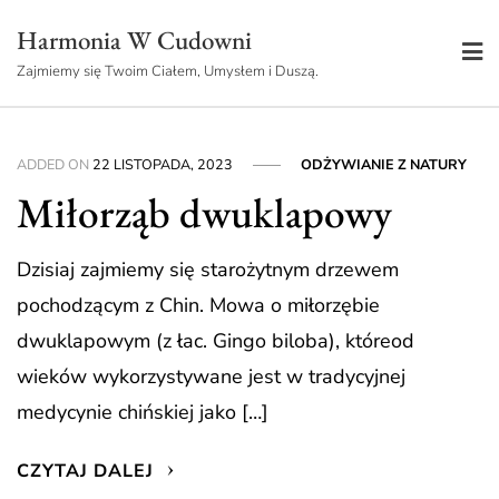
Skip
Harmonia W Cudowni
to
Zajmiemy się Twoim Ciałem, Umysłem i Duszą.
content
ADDED ON
22 LISTOPADA, 2023
ODŻYWIANIE Z NATURY
Miłorząb dwuklapowy
Dzisiaj zajmiemy się starożytnym drzewem
pochodzącym z Chin. Mowa o miłorzębie
dwuklapowym (z łac. Gingo biloba), któreod
wieków wykorzystywane jest w tradycyjnej
medycynie chińskiej jako […]
CZYTAJ DALEJ