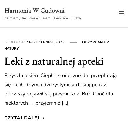
Skip
Harmonia W Cudowni
to
Zajmiemy się Twoim Ciałem, Umysłem i Duszą.
content
ADDED ON
17 PAŹDZIERNIKA, 2023
ODŻYWIANIE Z
NATURY
Leki z naturalnej apteki
Przyszła jesień. Ciepłe, słoneczne dni przeplatają
się z chłodnymi i dżdżystymi, a dzisiaj po raz
pierwszy pojawił się przymrozek. Brrr! Choć dla
niektórych – „przyjemnie […]
CZYTAJ DALEJ