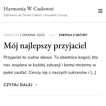
Skip
Harmonia W Cudowni
to
Zajmiemy się Twoim Ciałem, Umysłem i Duszą.
content
ADDED ON
1 GRUDNIA, 2023
ENERGIA Z NATURY
Mój najlepszy przyjaciel
Przyjaciel to cudne słowo. To obietnica kogoś, kto
nas wspiera w każdej sytuacji i komu możemy w
pełni zaufać. Cieszy się z naszych sukcesów i […]
CZYTAJ DALEJ